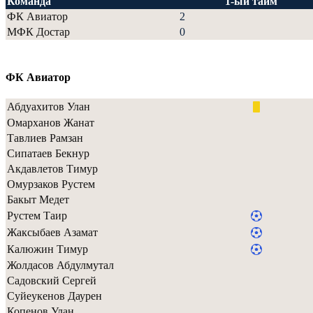
Команда
1-ый тайм
ФК Авиатор
2
МФК Достар
0
ФК Авиатор
Абдуахитов Улан
Омарханов Жанат
Тавлиев Рамзан
Сипатаев Бекнур
Акдавлетов Тимур
Омурзаков Рустем
Бакыт Медет
Рустем Таир
Жаксыбаев Азамат
Калюжин Тимур
Жолдасов Абдулмутал
Садовский Сергей
Суйеукенов Даурен
Копенов Улан