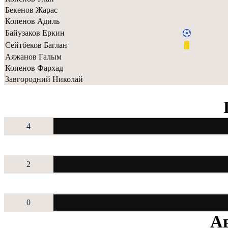
Бекенов Жарас
Копенов Адиль
Байузаков Еркин
Сейтбеков Баглан
Аяжанов Галым
Копенов Фархад
Завгородний Николай
4
2
0
Ав