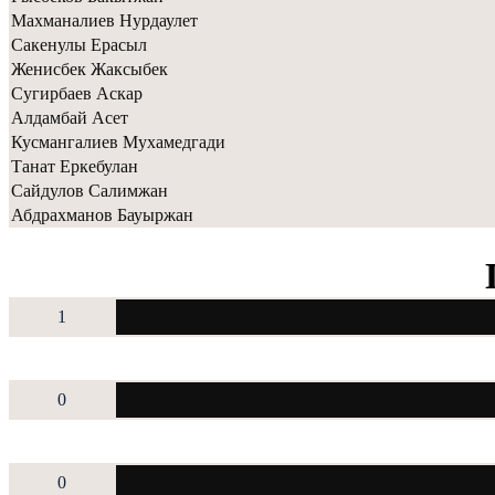
Махманалиев Нурдаулет
Сакенулы Ерасыл
Женисбек Жаксыбек
Сугирбаев Аскар
Алдамбай Асет
Кусмангалиев Мухамедгади
Танат Еркебулан
Сайдулов Салимжан
Абдрахманов Бауыржан
1
0
0