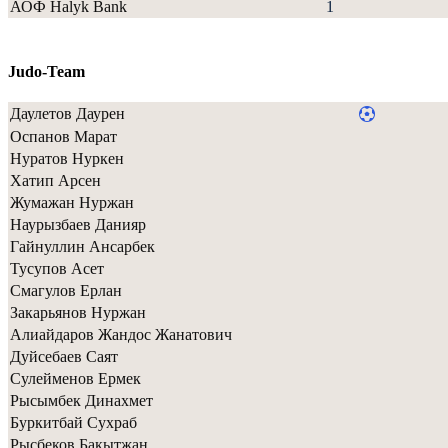
АОФ Halyk Bank
1
Judo-Team
Даулетов Даурен
Оспанов Марат
Нуратов Нуркен
Хатип Арсен
Жумажан Нуржан
Наурызбаев Данияр
Гайнуллин Ансарбек
Тусупов Асет
Смагулов Ерлан
Закарьянов Нуржан
Алиайдаров Жандос Жанатович
Дуйсебаев Саят
Сулейменов Ермек
Рысымбек Динахмет
Буркитбай Сухраб
Рысбеков Бакытжан