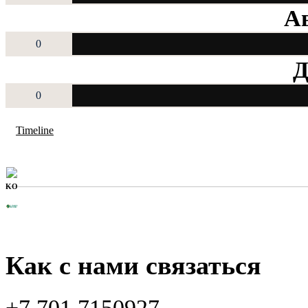
Ав
0
Д
0
Timeline
KO
Как с нами связаться
+7 701 7150927