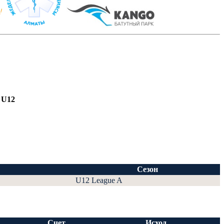
 U12
Сезон
U12 League A
Счет
Исход