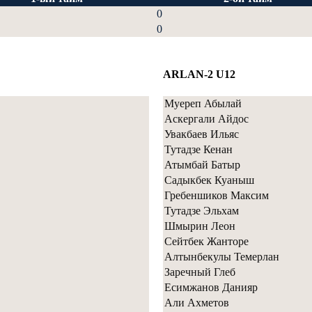
0
0
ARLAN-2 U12
Муереп Абылай
Аскергали Айдос
Увакбаев Ильяс
Тутадзе Кенан
Атымбай Батыр
Садыкбек Куаныш
Гребеншиков Максим
Тутадзе Эльхам
Шмырин Леон
Cейтбек Жанторе
Алтынбекулы Темерлан
Заречный Глеб
Есимжанов Данияр
Али Ахметов