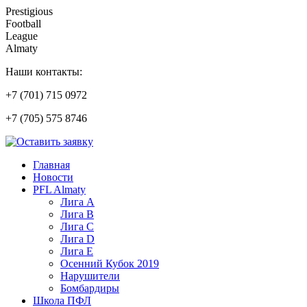
Prestigious
Football
League
Almaty
Наши контакты:
+7 (701) 715 0972
+7 (705) 575 8746
Главная
Новости
PFL Almaty
Лига A
Лига В
Лига С
Лига D
Лига Е
Осенний Кубок 2019
Нарушители
Бомбардиры
Школа ПФЛ