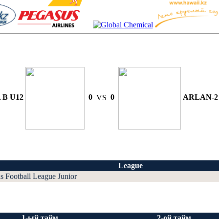
 B U12
0
VS
0
ARLAN-2
League
us Football League Junior
1-ый тайм
2-ой тайм