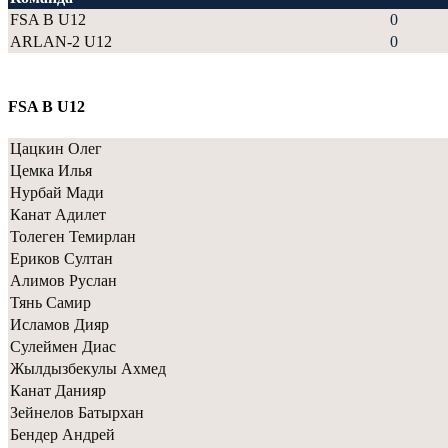
FSA B U12
0
ARLAN-2 U12
0
FSA B U12
Цацкин Олег
Цемка Илья
Нурбай Мади
Канат Адилет
Толеген Темирлан
Ериков Султан
Алимов Руслан
Тянь Самир
Исламов Дияр
Сулеймен Диас
Жылдызбекулы Ахмед
Канат Данияр
Зейнелов Батырхан
Бендер Андрей