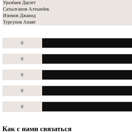
Уразбаев Даулет
Сатылганов Алтынбек
Изимов Джавид
Турсунов Анаят
0
0
0
0
0
Как с нами связаться