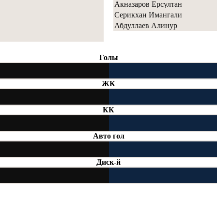
Акназаров Ерсултан
Серикхан Имангали
Абдуллаев Алинур
Голы
ЖК
КК
Авто гол
Диск-й