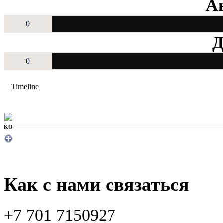
Ав
0
Д
0
Timeline
KO
Как с нами связаться
+7 701 7150927