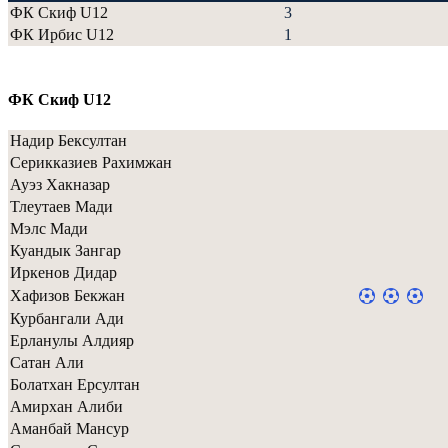
ФК Скиф U12
3
ФК Ирбис U12
1
ФК Скиф U12
Надир Бексултан
Серикказиев Рахимжан
Ауэз Хакназар
Тлеутаев Мади
Мэлс Мади
Куандык Зангар
Иркенов Дидар
Хафизов Бекжан
Курбангали Ади
Ерланулы Алдияр
Сатан Али
Болатхан Ерсултан
Амирхан Алиби
Аманбай Мансур