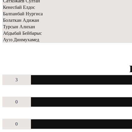
Сатхожаев Султан
Кенесбай Елдос
Балпанбай Нургиса
Болаткан Адижан
Турсын Алихан
Абдыбай Бейбарыс
Ауэз Динмухамед
3
0
0