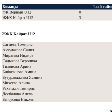
Команда
1-ый тайм
ФК Верный U12
0
ЖФК Кайрат U12
3
ЖФК Кайрат U12
Сагиева Томирис
Акчулакова Сания
Мирзаева Индира
Садыкова Вероника
Тихонова Арина
Бибосынова Амина
Бузурходжаева Ясмина
Михеева Алина
Рахатжан Томирис
Досболова Анель
Белоусова Николь