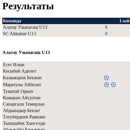
Результаты
Команда
1-ый
Алатау Узынагаш U13
8
SC Akkainar U13
0
Алатау Узынагаш U13
Есет Ильяс
Косыбай Адилет
Калыжаров Бекжан
Маратулы Айболат
Туматай Оркен
Кожакан Айсултан
Сапаргали Темирлан
Абдыкадыр Бекзат
Тлеубердиев Рамазан
Тынышбек Хангелди
Абдыкайм Бауыржан