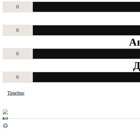
0
0
Ав
0
Д
0
Timeline
KO