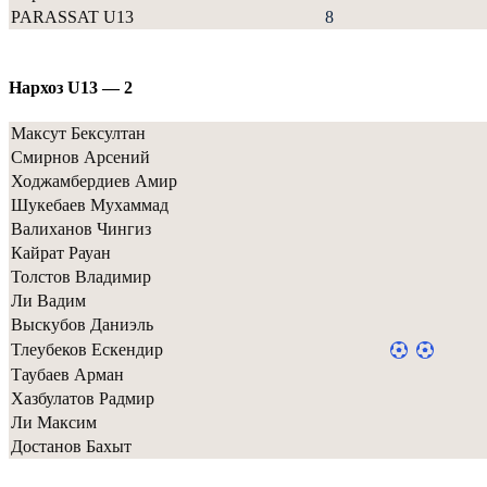
PARASSAT U13
8
Нархоз U13 — 2
Максут Бексултан
Смирнов Арсений
Ходжамбердиев Амир
Шукебаев Мухаммад
Валиханов Чингиз
Кайрат Рауан
Толстов Владимир
Ли Вадим
Выскубов Даниэль
Тлеубеков Ескендир
Таубаев Арман
Хазбулатов Радмир
Ли Максим
Достанов Бахыт