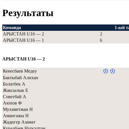
Результаты
Команда
1-ый т
АРЫСТАН U16 — 2
2
АРЫСТАН U16 — 1
6
АРЫСТАН U16 — 2
Кенесбаев Медеу
Бактыбай Алихан
Болатбек А
Жаксылык Е
Советбай А
Аюпов Ф
Мухаметжан Н
Амангажы Н
Жадигер Азамат
Куралбаев Нурсултан