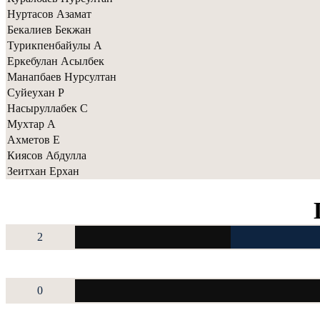
Нуртасов Азамат
Бекалиев Бекжан
Турикпенбайулы А
Еркебулан Асылбек
Манапбаев Нурсултан
Суйеухан Р
Насыруллабек С
Мухтар А
Ахметов Е
Киясов Абдулла
Зеитхан Ерхан
2
0