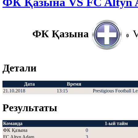
ФК Қазына VS FC Altyn
ФК Қазына
0
Детали
Дата
Время
21.10.2018
13:15
Prestigious Football L
Результаты
Команда
1-ый тайм
ФК Қазына
0
FC Altyn Adam
3