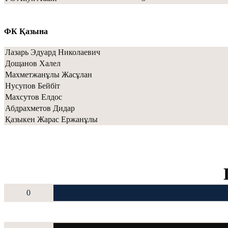
ФК Қазына
Лазарь Эдуард Николаевич
Дощанов Халел
Махметжанұлы Жасұлан
Нусупов Бейбіт
Махсутов Елдос
Абдрахметов Дидар
Қазыкен Жарас Ержанұлы
0