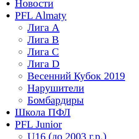
Новости
PFL Almaty
Лига A
Лига В
Лига С
Лига D
Весенний Кубок 2019
Нарушители
Бомбардиры
Школа ПФЛ
PFL Junior
U16 (до 2003 г.р.)