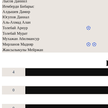
Лысов Даниил
Иемберди Бибарыс
Алдышев Дамир
Юсупов Даниал
Аль-Ахмад Алан
Толебай Арнур
Толебай Мурат
Мухажан Абилмансур
Мирланов Мадияр
Жаксылыкулы Мейржан
4
0