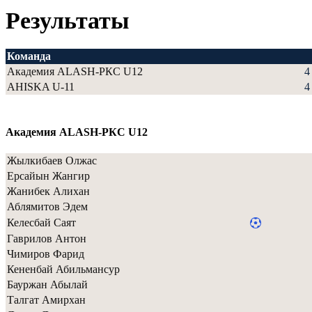
Результаты
Команда
Академия ALASH-РКС U12
4
AHISKA U-11
4
Академия ALASH-РКС U12
Жылкибаев Олжас
Ерсайын Жангир
Жанибек Алихан
Аблямитов Эдем
Келесбай Саят
Гаврилов Антон
Чимиров Фарид
Кененбай Абильмансур
Бауржан Абылай
Талгат Амирхан