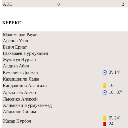
АЭС
0
2
БЕРЕКЕ
Мадимаров Рауан
Аренов Улан
Базил Ернат
Шахабаев Нурмухамед
Жумагул Нурлан
Алдияр Абил
3', 14'
Кемалиев Досжан
Казаишвили Лаша
16'
Кандалинов Асангали
16', 37'
Арыкпаев Алмат
Лысенко Алексей
Алпысбай Нурмухаммед
Айдынов Силим
9', 24'
Жасар Нурбол
24'