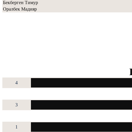
Бекберген Тимур
Оралбек Мадияр
4
3
1