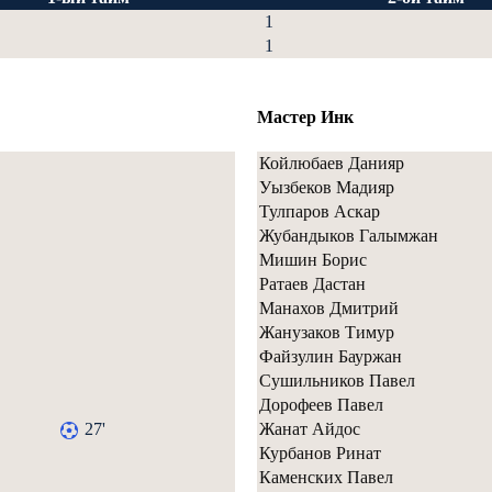
1
1
Мастер Инк
Койлюбаев Данияр
Уызбеков Мадияр
Тулпаров Аскар
Жубандыков Галымжан
Мишин Борис
Ратаев Дастан
Манахов Дмитрий
Жанузаков Тимур
Файзулин Бауржан
Сушильников Павел
Дорофеев Павел
27'
Жанат Айдос
Курбанов Ринат
Каменских Павел