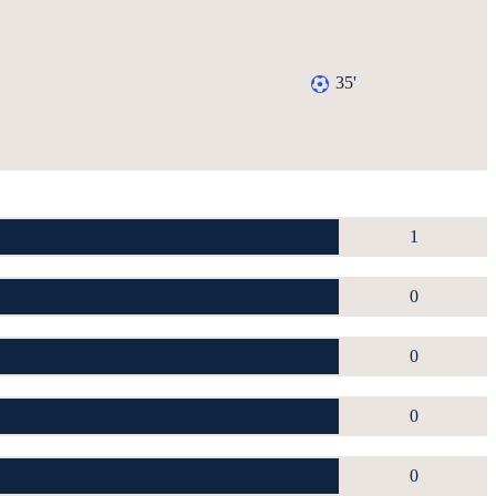
35'
1
0
0
0
0