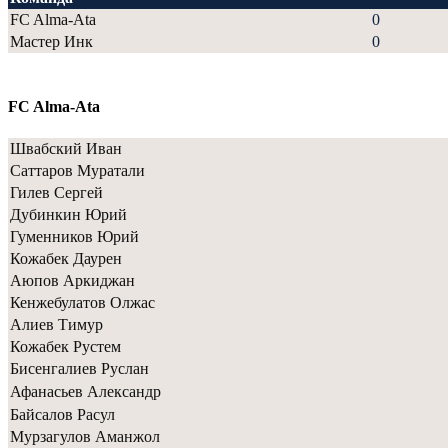
FC Alma-Ata
0
Мастер Инк
0
FC Alma-Ata
Швабский Иван
Саттаров Муратали
Гилев Сергей
Дубинкин Юрий
Гуменников Юрий
Кожабек Даурен
Аюпов Аркиджан
Кенжебулатов Олжас
Алиев Тимур
Кожабек Рустем
Бисенгалиев Руслан
Афанасьев Александр
Байсалов Расул
Мурзагулов Аманжол