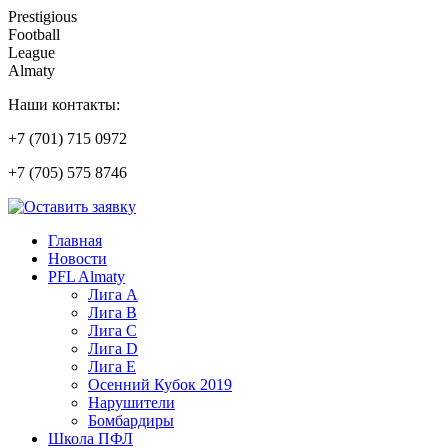
Prestigious
Football
League
Almaty
Наши контакты:
+7 (701) 715 0972
+7 (705) 575 8746
Главная
Новости
PFL Almaty
Лига A
Лига В
Лига С
Лига D
Лига Е
Осенний Кубок 2019
Нарушители
Бомбардиры
Школа ПФЛ