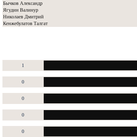
Бычков Александр
Ягудин Валинур
Николаев Дмитрий
Кенжебулатов Талгат
1
0
0
0
0