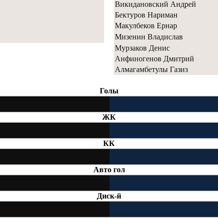
Викидановский Андрей
Бектуров Нариман
Макулбеков Ернар
Мизенин Владислав
Мурзаков Денис
Анфиногенов Дмитрий
Алмагамбетулы Газиз
Голы
ЖК
КК
Авто гол
Диск-й