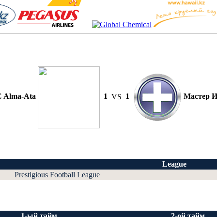
 Alma-Ata
1
VS
1
Мастер 
League
Prestigious Football League
1-ый тайм
2-ой тайм