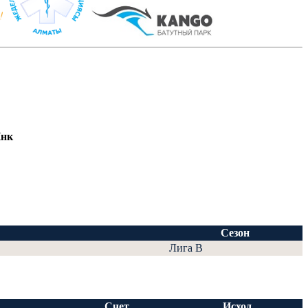
Инк
Сезон
Лига В
Счет
Исход