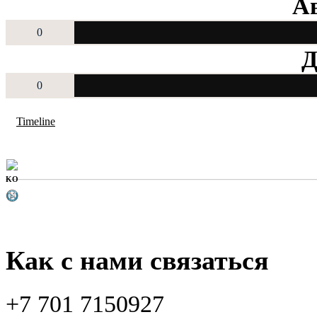
Ав
0
Д
0
Timeline
KO
Как с нами связаться
+7 701 7150927