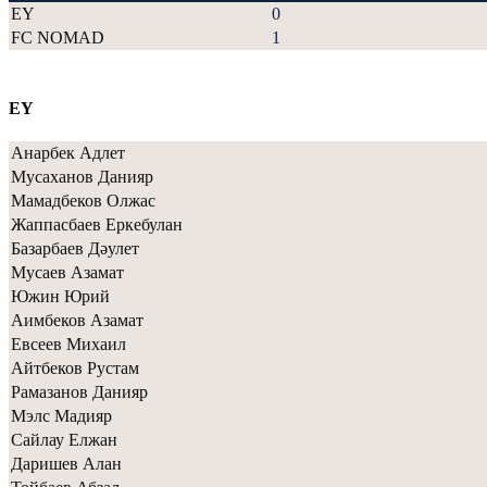
EY
0
FC NOMAD
1
EY
Анарбек Адлет
Мусаханов Данияр
Мамадбеков Олжас
Жаппасбаев Еркебулан
Базарбаев Дәулет
Мусаев Азамат
Южин Юрий
Аимбеков Азамат
Евсеев Михаил
Айтбеков Рустам
Рамазанов Данияр
Мэлс Мадияр
Сайлау Елжан
Даришев Алан