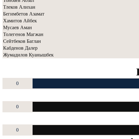
Тойбаев Абзал
Тлеков Алихан
Бегимбетов Азамат
Хамитов Айбек
Мусаев Аман
Толегенов Магжан
Сейтбеков Баглан
Кабденов Далер
Жумадилов Куанышбек
0
0
0