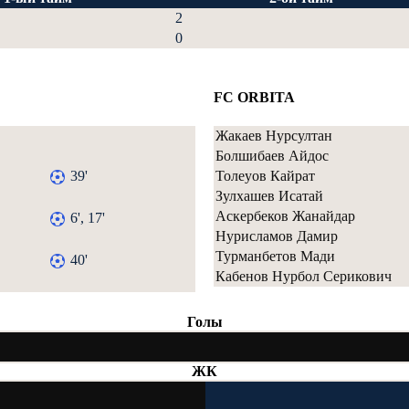
2
0
FC ORBITA
Жакаев Нурсултан
Болшибаев Айдос
39'
Толеуов Кайрат
Зулхашев Исатай
Аскербеков Жанайдар
6', 17'
Нурисламов Дамир
Турманбетов Мади
40'
Кабенов Нурбол Серикович
Голы
ЖК