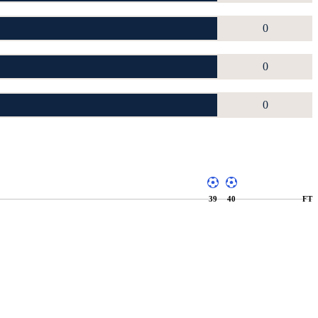
0
0
0
39
40
FT