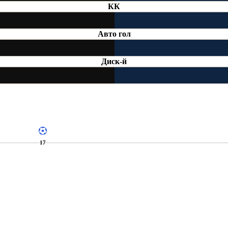
КК
Авто гол
Диск-й
17