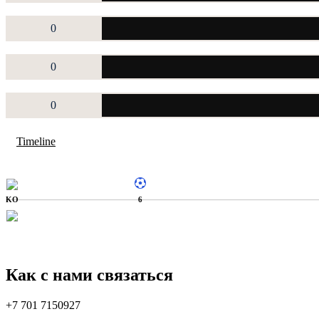
0
0
0
Timeline
KO
6
Как с нами связаться
+7 701 7150927