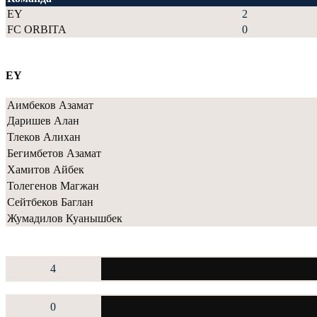
EY
2
FC ORBITA
0
EY
Аимбеков Азамат
Даришев Алан
Тлеков Алихан
Бегимбетов Азамат
Хамитов Айбек
Толегенов Магжан
Сейтбеков Баглан
Жумадилов Куанышбек
4
0