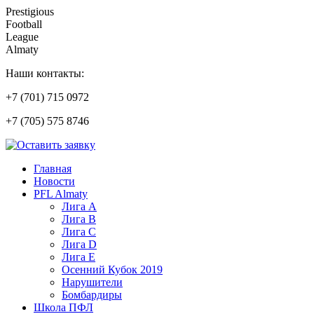
Prestigious
Football
League
Almaty
Наши контакты:
+7 (701) 715 0972
+7 (705) 575 8746
Главная
Новости
PFL Almaty
Лига A
Лига В
Лига С
Лига D
Лига Е
Осенний Кубок 2019
Нарушители
Бомбардиры
Школа ПФЛ