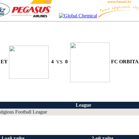
EY
4
VS
0
FC ORBITA
League
stigious Football League
1-ый тайм
2-ой тайм