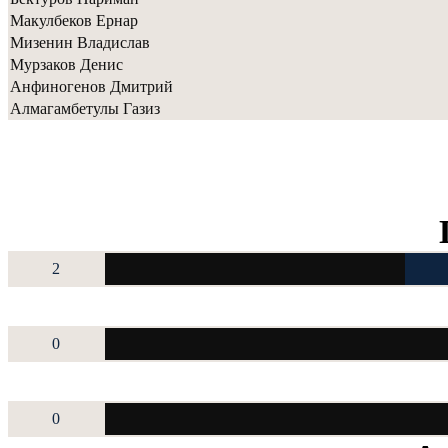
Макулбеков Ернар
Мизенин Владислав
Мурзаков Денис
Анфиногенов Дмитрий
Алмагамбетулы Газиз
2
0
0