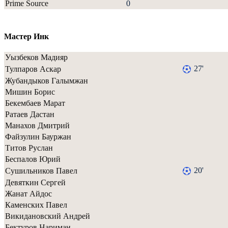
Prime Source
0
Мастер Инк
Уызбеков Мадияр
27'
Тулпаров Аскар
Жубандыков Галымжан
Мишин Борис
Бекембаев Марат
Ратаев Дастан
Манахов Дмитрий
Файзулин Бауржан
Титов Руслан
Беспалов Юрий
20'
Сушильников Павел
Девяткин Сергей
Жанат Айдос
Каменских Павел
Викидановский Андрей
Бектуров Нариман