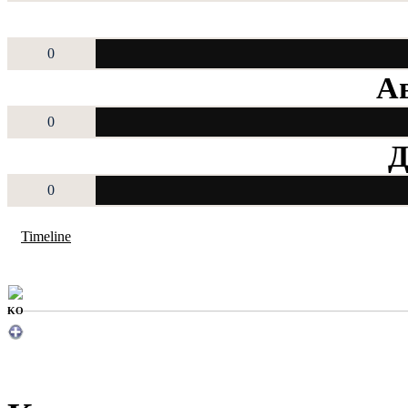
0
Ав
0
Д
0
Timeline
KO