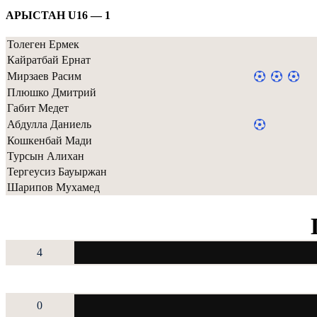
АРЫСТАН U16 — 1
Толеген Ермек
Кайратбай Ернат
Мирзаев Расим
Плюшко Дмитрий
Габит Медет
Абдулла Даниель
Кошкенбай Мади
Турсын Алихан
Тергеусиз Бауыржан
Шарипов Мухамед
4
0