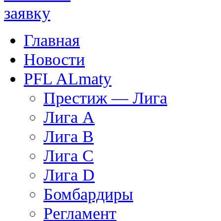
Главная
Новости
PFL ALmaty
Престиж — Лига
Лига А
Лига В
Лига С
Лига D
Бомбардиры
Регламент