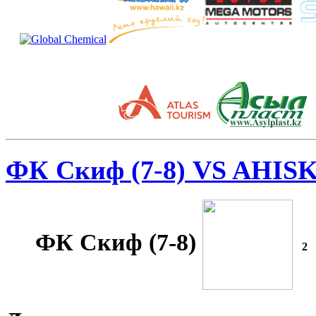
ФК Скиф (7-8) VS AHISKA
ФК Скиф (7-8)
2