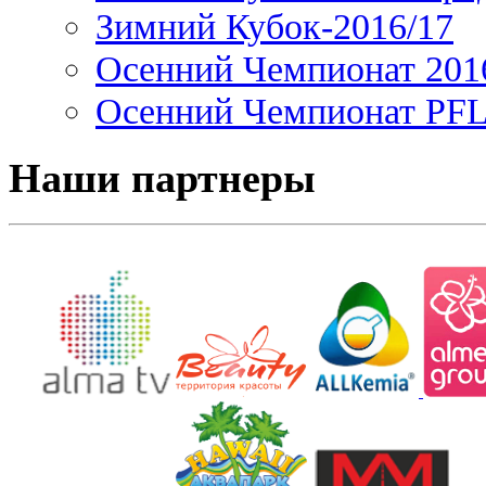
Зимний Кубок-2016/17
Осенний Чемпионат 201
Осенний Чемпионат PFL 
Наши партнеры