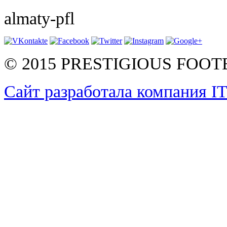
almaty-pfl
© 2015 PRESTIGIOUS FOO
Сайт разработала компания I