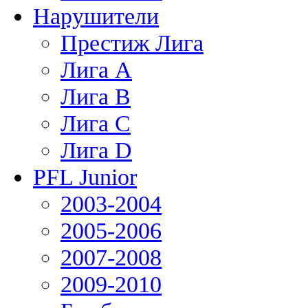
Нарушители
Престиж Лига
Лига А
Лига В
Лига С
Лига D
PFL Junior
2003-2004
2005-2006
2007-2008
2009-2010