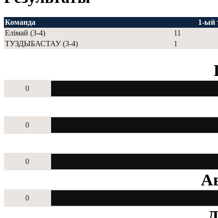
Команда
1-ый
Елімай (3-4)
11
ТУЗДЫБАСТАУ (3-4)
1
0
0
0
Ав
0
Д