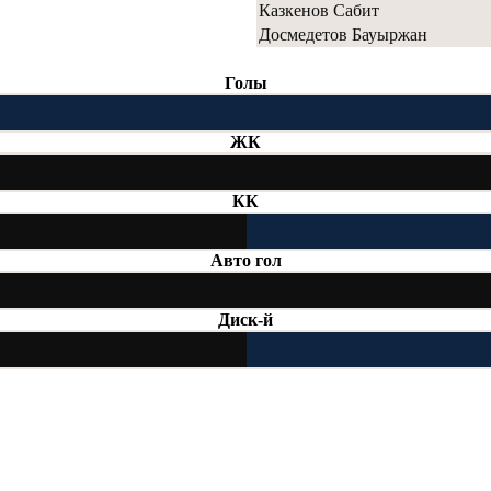
Казкенов Сабит
Досмедетов Бауыржан
Голы
ЖК
КК
Авто гол
Диск-й