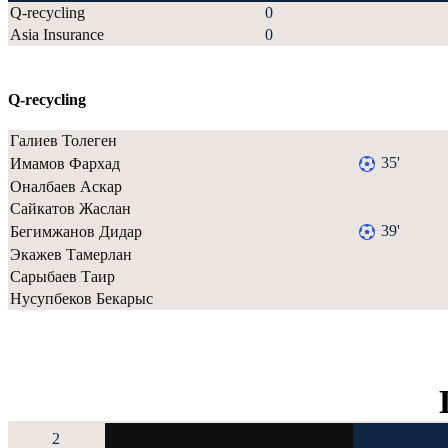
Q-recycling
0
Asia Insurance
0
Q-recycling
Галиев Толеген
35'
Имамов Фархад
Оналбаев Аскар
Сайкатов Жаслан
39'
Бегимжанов Дидар
Экажев Тамерлан
Сарыбаев Таир
Нусупбеков Бекарыс
2