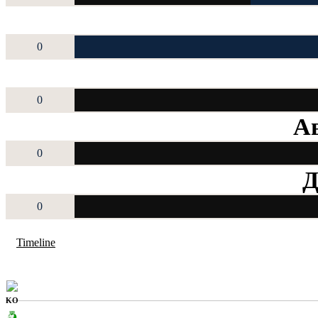
0
0
Ав
0
Д
0
Timeline
KO