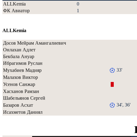
ALLKemia
0
ФК Авиатор
1
ALLKemia
Досов Мейрам Амангалиевич
Онлахан Адлет
Бекбала Ануар
Ибрагимов Руслан
33'
Мухабиев Мадияр
Малахов Виктор
Усенов Санжар
Хасханов Рамзан
Шабельянов Сергей
34', 36'
Базаров Асхат
Исахметов Даниял