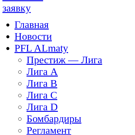
Главная
Новости
PFL ALmaty
Престиж — Лига
Лига А
Лига В
Лига С
Лига D
Бомбардиры
Регламент