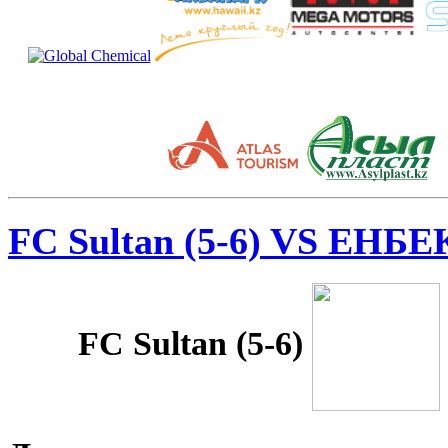
FC Sultan (5-6) VS ЕНБЕК
FC Sultan (5-6)