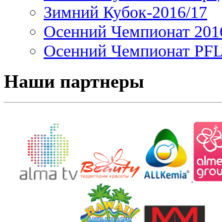
Зимний Кубок-2016/17
Осенний Чемпионат 201
Осенний Чемпионат PFL 
Наши партнеры