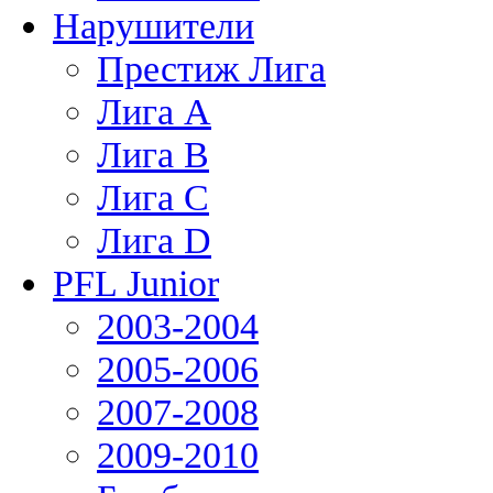
Нарушители
Престиж Лига
Лига А
Лига В
Лига С
Лига D
PFL Junior
2003-2004
2005-2006
2007-2008
2009-2010