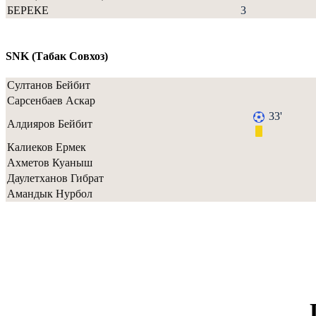
БЕРЕКЕ
3
SNK (Табак Совхоз)
Султанов Бейбит
Сарсенбаев Аскар
33'
Алдияров Бейбит
Калиеков Ермек
Ахметов Куаныш
Даулетханов Гибрат
Амандык Нурбол