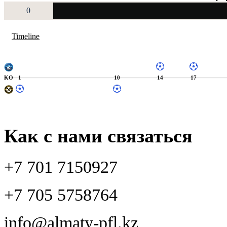
0
Timeline
KO
1
10
14
17
Как с нами связаться
+7 701 7150927
+7 705 5758764
info@almaty-pfl.kz