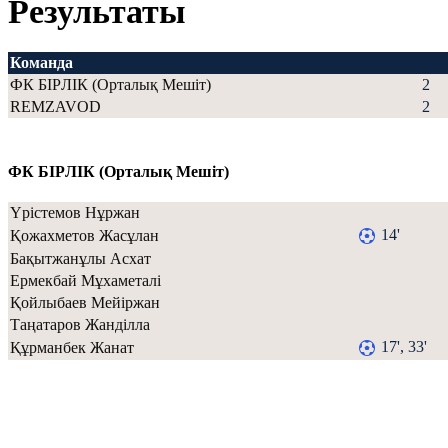
Результаты
Команда
ФК БIPЛIК (Орталық Мешіт)
2
REMZAVOD
2
ФК БIPЛIК (Орталық Мешіт)
Үрістемов Нұржан
14'
Қожахметов Жасұлан
Бақытжанұлы Асхат
Ермекбай Мұхаметалі
Қойлыбаев Мейіржан
Таңатаров Жанділла
17', 33'
Құрманбек Жанат