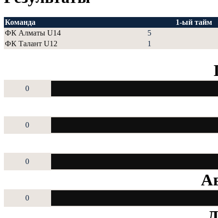
Команда
1-ый тайм
ФК Алматы U14
5
ФК Талант U12
1
0
0
0
Ав
0
Д