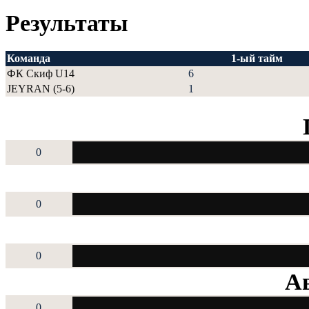
Результаты
Команда
1-ый тайм
ФК Скиф U14
6
JEYRAN (5-6)
1
0
0
0
Ав
0