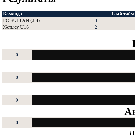
Команда
1-ый тайм
FC SULTAN (3-4)
3
Жетысу U16
2
0
0
0
Ав
0
Д