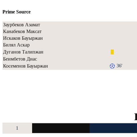
Prime Source
Заурбеков Азамат
Канабеков Максат
Искаков Бауыржан
Билял Аскар
Дуганов Талипжан
Беимбетов Диас
36'
Косеменов Бауыржан
1