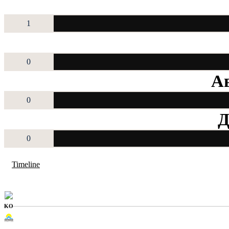
1
0
Ав
0
Д
0
Timeline
KO