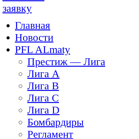
Главная
Новости
PFL ALmaty
Престиж — Лига
Лига А
Лига В
Лига С
Лига D
Бомбардиры
Регламент