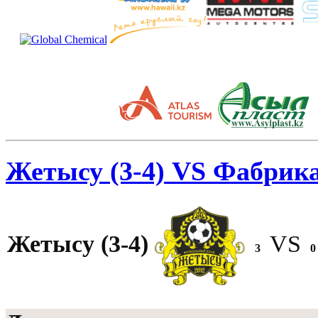
Жетысу (3-4) VS Фабрика
Жетысу (3-4)
VS
3
0