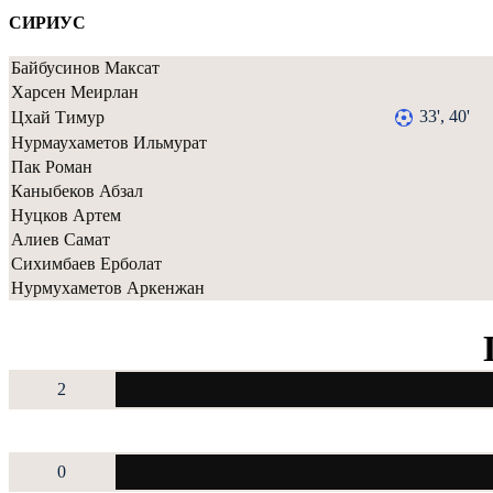
СИРИУС
Байбусинов Максат
Харсен Меирлан
33', 40'
Цхай Тимур
Нурмаухаметов Ильмурат
Пак Роман
Каныбеков Абзал
Нуцков Артем
Алиев Самат
Сихимбаев Ерболат
Нурмухаметов Аркенжан
2
0