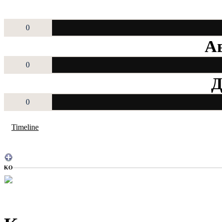
0
Ав
0
Д
0
Timeline
KO