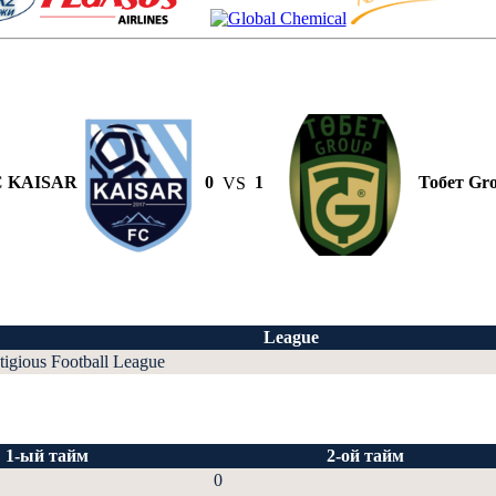
C KAISAR
0
VS
1
Тобет Gr
League
tigious Football League
1-ый тайм
2-ой тайм
0