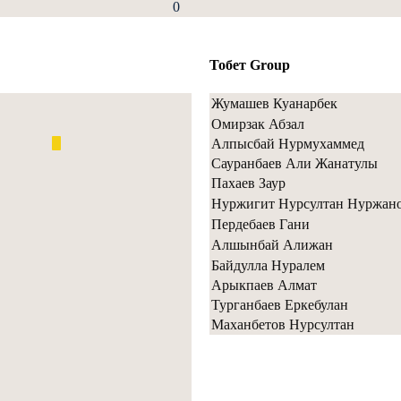
0
Тобет Group
Жумашев Куанарбек
Омирзак Абзал
Алпысбай Нурмухаммед
Сауранбаев Али Жанатулы
Пахаев Заур
Нуржигит Нурсултан Нуржан
Пердебаев Гани
Алшынбай Алижан
Байдулла Нуралем
Арыкпаев Алмат
Турганбаев Еркебулан
Маханбетов Нурсултан