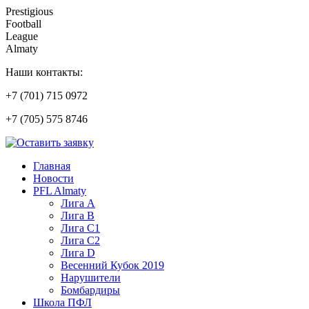
Prestigious
Football
League
Almaty
Наши контакты:
+7 (701) 715 0972
+7 (705) 575 8746
Главная
Новости
PFL Almaty
Лига A
Лига В
Лига С1
Лига С2
Лига D
Весенний Кубок 2019
Нарушители
Бомбардиры
Школа ПФЛ