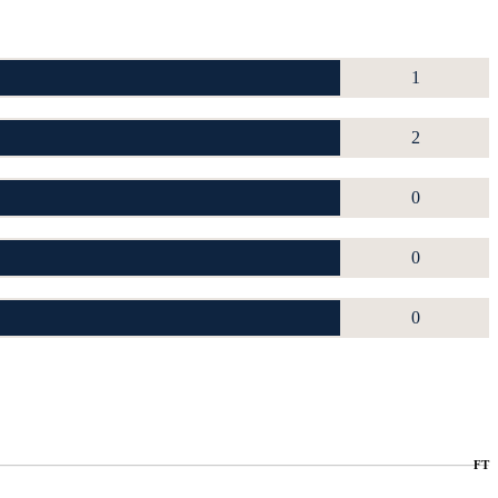
1
2
0
0
0
FT