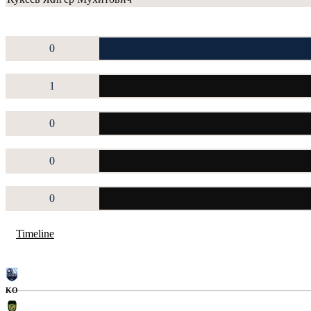
0
1
0
0
0
Timeline
KO