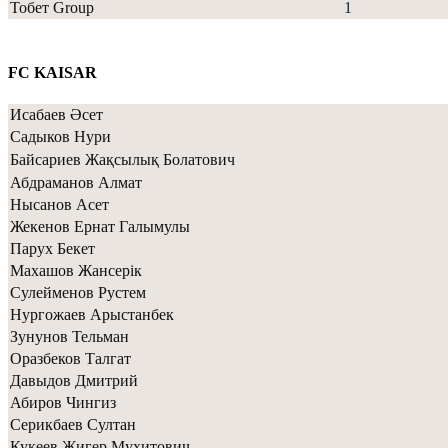
Тобет Group
1
FC KAISAR
Исабаев Әсет
Садыков Нури
Байсариев Жақсылық Болатович
Абдраманов Алмат
Нысанов Асет
Жекенов Ернат Галымулы
Парух Бекет
Махашов Жансерік
Сулейменов Рустем
Нургожаев Арыстанбек
Зунунов Тельман
Оразбеков Талгат
Давыдов Дмитрий
Абиров Чингиз
Серикбаев Султан
Кукеев Жигер Мухитович