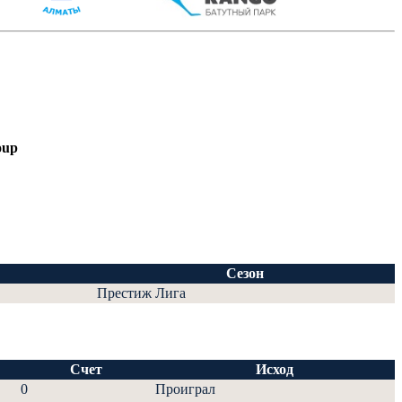
oup
Сезон
Престиж Лига
Счет
Исход
0
Проиграл