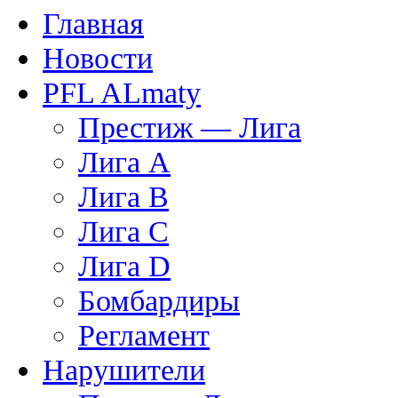
Главная
Новости
PFL ALmaty
Престиж — Лига
Лига А
Лига В
Лига С
Лига D
Бомбардиры
Регламент
Нарушители