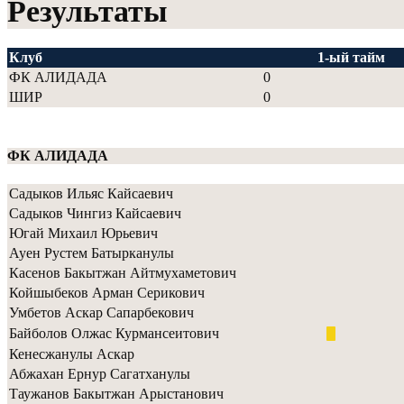
Результаты
Клуб
1-ый тайм
ФК АЛИДАДА
0
ШИР
0
ФК АЛИДАДА
Садыков Ильяс Кайсаевич
Садыков Чингиз Кайсаевич
Югай Михаил Юрьевич
Ауен Рустем Батырканулы
Касенов Бакытжан Айтмухаметович
Койшыбеков Арман Серикович
Умбетов Аскар Сапарбекович
Байболов Олжас Курмансеитович
Кенесжанулы Аскар
Абжахан Ернур Сагатханулы
Таужанов Бакытжан Арыстанович