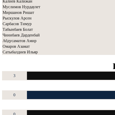
Калиев Калижан
Муслимов Нурдаулет
Миршанов Ришат
Рыскулов Арсен
Сарбасов Тимур
Табынбаев Болат
Чинибаев Дарденбай
Абдусаматов Амир
Омаров Азамат
Сатыбалдиев Ильяр
3
0
0