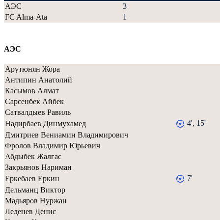
АЭС
3
FC Alma-Ata
1
АЭС
Арутюнян Жора
Антипин Анатолий
Касымов Алмат
Сарсенбек Айбек
Сатвалдыев Равиль
4', 15'
Надирбаев Динмухамед
Дмитриев Вениамин Владимирович
Фролов Владимир Юрьевич
Абдыбек Жалгас
Закрьянов Нариман
7'
Еркебаев Еркин
Дельманц Виктор
Мадьяров Нуржан
Леденев Денис