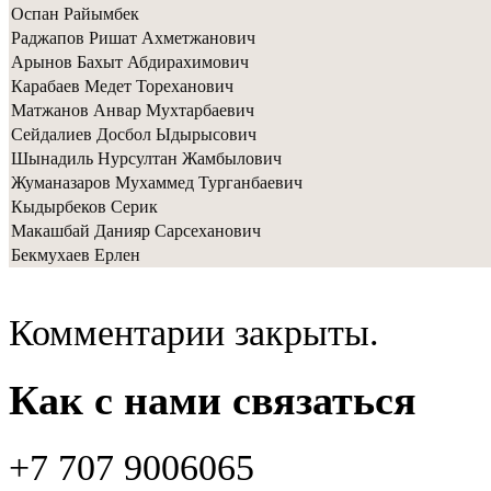
Оспан Райымбек
Раджапов Ришат Ахметжанович
Арынов Бахыт Абдирахимович
Карабаев Медет Тореханович
Матжанов Анвар Мухтарбаевич
Сейдалиев Досбол Ыдырысович
Шынадиль Нурсултан Жамбылович
Жуманазаров Мухаммед Турганбаевич
Кыдырбеков Серик
Макашбай Данияр Сарсеханович
Бекмухаев Ерлен
Комментарии закрыты.
Как с нами связаться
+7 707 9006065