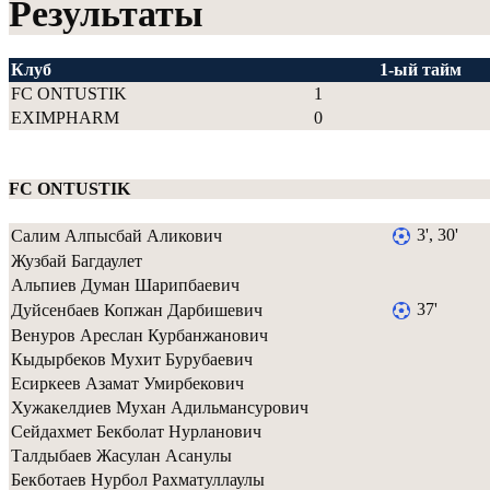
Результаты
Клуб
1-ый тайм
FC ONTUSTIK
1
EXIMPHARM
0
FC ONTUSTIK
3', 30'
Салим Алпысбай Аликович
Жузбай Багдаулет
Альпиев Думан Шарипбаевич
37'
Дуйсенбаев Копжан Дарбишевич
Венуров Ареслан Курбанжанович
Кыдырбеков Мухит Бурубаевич
Есиркеев Азамат Умирбекович
Хужакелдиев Мухан Адильмансурович
Сейдахмет Бекболат Нурланович
Талдыбаев Жасулан Асанулы
Бекботаев Нурбол Рахматуллаулы