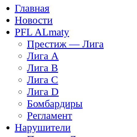
Главная
Новости
PFL ALmaty
Престиж — Лига
Лига А
Лига В
Лига С
Лига D
Бомбардиры
Регламент
Нарушители