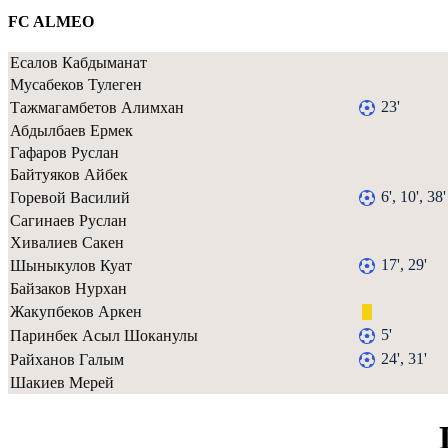
FC ALMEO
Есалов Кабдыманат
Мусабеков Тулеген
23'
Тажмагамбетов Алимхан
Абдылбаев Ермек
Гафаров Руслан
Байтуяков Айбек
6', 10', 38'
Горевой Василий
Сагинаев Руслан
Хивалиев Сакен
17', 29'
Шыныкулов Куат
Байзаков Нурхан
Жакупбеков Аркен
5'
Паринбек Асыл Шоканулы
24', 31'
Райханов Галым
Шакиев Мерей