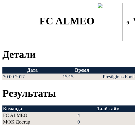
FC ALMEO
9
Детали
Дата
Время
30.09.2017
15:15
Prestigious Foot
Результаты
Команда
1-ый тайм
FC ALMEO
4
МФК Достар
0