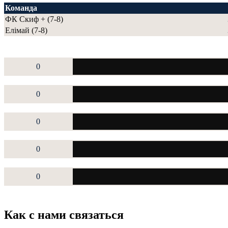
Команда
ФК Скиф + (7-8)
Елімай (7-8)
0
0
0
0
0
Как с нами связаться