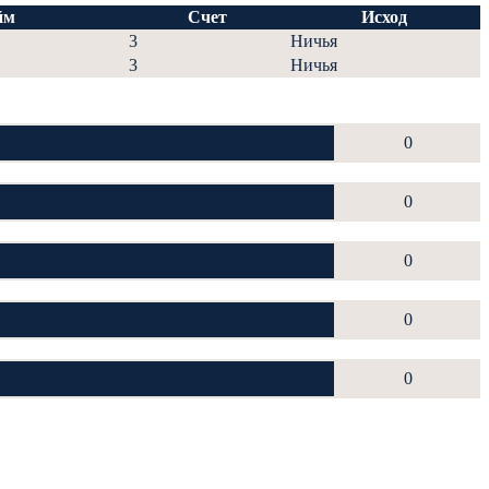
йм
Счет
Исход
3
Ничья
3
Ничья
0
0
0
0
0