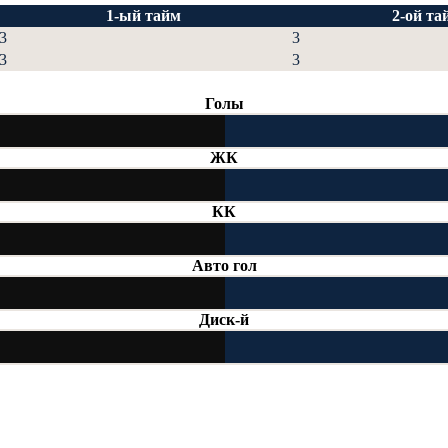
1-ый тайм
2-ой та
3
3
3
3
Голы
ЖК
КК
Авто гол
Диск-й