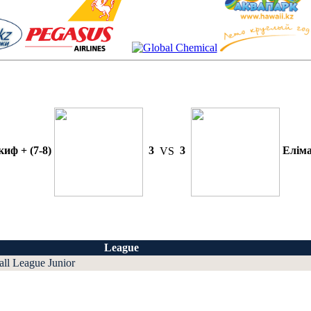
иф + (7-8)
3
VS
3
Еліма
League
all League Junior