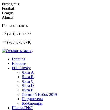
Prestigious
Football
League
Almaty
Наши контакты:
+7 (701) 715 0972
+7 (705) 575 8746
Главная
Новости
PFL Almaty
Лига A
Лига В
Лига С
Лига D
Лига Е
Осенний Кубок 2019
Нарушители
Бомбардиры
Школа ПФЛ