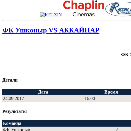
ФК Ушконыр VS АККАЙНАР
ФК 
Детали
Дата
Время
24.09.2017
16:00
Результаты
Команда
ФК Ушконыр
2