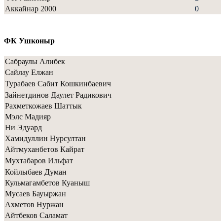
Аккайнар 2000
0
ФК Ушконыр
Сабраулы Алибек
Сайлау Елжан
Турабаев Сабит Кошкинбаевич
Зайнетдинов Даулет Радикович
Рахметкожаев Шаттык
Мэлс Мадияр
Ни Эдуард
Хамидуллин Нурсултан
Айтмуханбетов Кайрат
Мухтабаров Ильфат
Койлыбаев Думан
Кульмагамбетов Куаныш
Мусаев Бауыржан
Ахметов Нуржан
Айтбеков Саламат