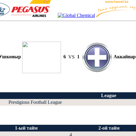
Ушконыр
6
VS
1
Аккайнар
League
Prestigious Football League
1-ый тайм
2-ой тайм
4