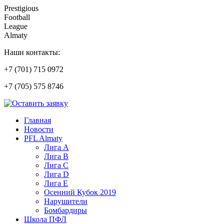
Prestigious
Football
League
Almaty
Наши контакты:
+7 (701) 715 0972
+7 (705) 575 8746
Главная
Новости
PFL Almaty
Лига A
Лига В
Лига С
Лига D
Лига Е
Осенний Кубок 2019
Нарушители
Бомбардиры
Школа ПФЛ