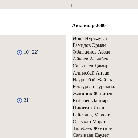
1
Аккайнар 2000
Әбіш Нұржауған
Гамидов Эрман
10', 22'
Әбдіғалиев Абзал
Айкоев Асылбек
Сағынаев Дамир
Алпысбай Ануар
Наурызбай Жайық
Бектұрған Тұрсынәлі
Жакипов Жанибек
31'
Кибраев Данияр
Никитин Иван
Байсадық Мақсат
Сламхан Марат
Төлебаев Жантөре
Сағынаев Даулет