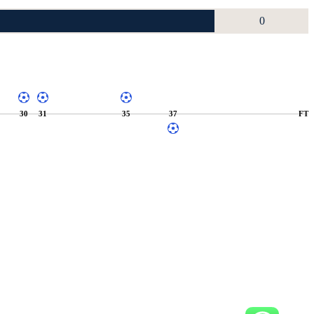
0
30
31
35
37
FT