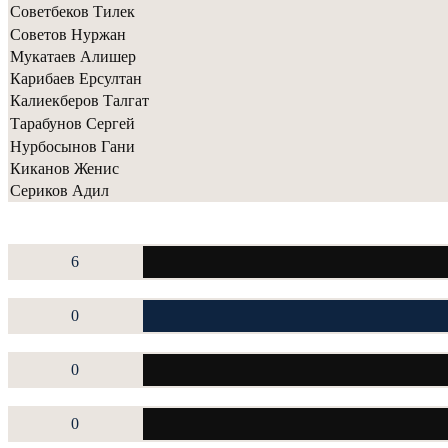
Советбеков Тилек
Советов Нуржан
Мукатаев Алишер
Карибаев Ерсултан
Калиекберов Талгат
Тарабунов Сергей
Нурбосынов Гани
Киканов Женис
Сериков Адил
6
0
0
0