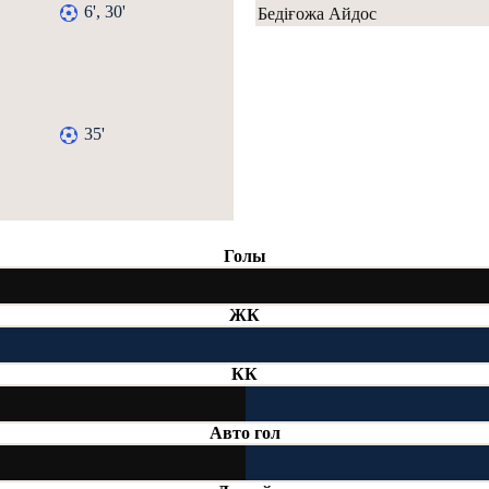
6', 30'
Бедіғожа Айдос
35'
Голы
ЖК
КК
Авто гол