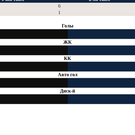
6
1
Голы
ЖК
КК
Авто гол
Диск-й