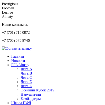
Prestigious
Football
League
Almaty
Наши контакты:
+7 (701) 715 0972
+7 (705) 575 8746
Главная
Новости
PFL Almaty
Лига A
Лига В
Лига С
Лига D
Лига Е
Осенний Кубок 2019
Нарушители
Бомбардиры
Школа ПФЛ