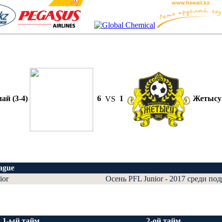
ай (3-4)
6
VS
1
Жетысу
ague
ior
Осень PFL Junior - 2017 среди по
1-ый тайм
2-ой тайм