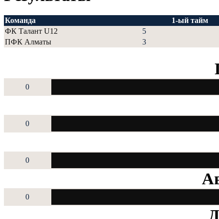
Команда
1-ый тайм
ФК Талант U12
5
ПФК Алматы
3
0
0
0
Ав
0
Д