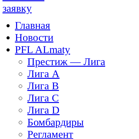
Главная
Новости
PFL ALmaty
Престиж — Лига
Лига А
Лига В
Лига С
Лига D
Бомбардиры
Регламент