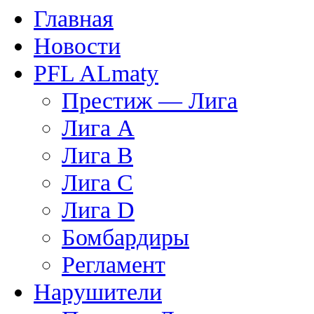
Главная
Новости
PFL ALmaty
Престиж — Лига
Лига А
Лига В
Лига С
Лига D
Бомбардиры
Регламент
Нарушители