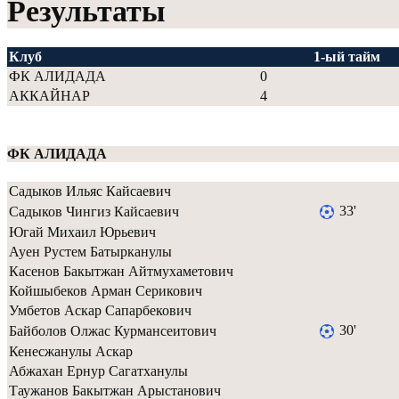
Результаты
Клуб
1-ый тайм
ФК АЛИДАДА
0
АККАЙНАР
4
ФК АЛИДАДА
Садыков Ильяс Кайсаевич
33'
Садыков Чингиз Кайсаевич
Югай Михаил Юрьевич
Ауен Рустем Батырканулы
Касенов Бакытжан Айтмухаметович
Койшыбеков Арман Серикович
Умбетов Аскар Сапарбекович
30'
Байболов Олжас Курмансеитович
Кенесжанулы Аскар
Абжахан Ернур Сагатханулы
Таужанов Бакытжан Арыстанович