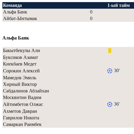
Команда
1-ый тайм
Альфа Банк
0
Айбат-Ынтымак
0
Альфа Банк
Бакытбекулы Али
Буксиков Азамат
Киекбаев Медет
30'
Сорокин Алексей
Мамедов Эмиль
Хирный Виктор
Сабдалинов Аблайхан
Москвитин Вадим
36'
Айтимбетов Олжас
Ахметов Давран
Гаврилов Никита
Самаркан Раимбек