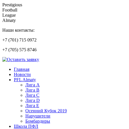
Prestigious
Football
League
Almaty
Наши контакты:
+7 (701) 715 0972
+7 (705) 575 8746
Главная
Новости
PFL Almaty
Лига A
Лига В
Лига С
Лига D
Лига Е
Осенний Кубок 2019
Нарушители
Бомбардиры
Школа ПФЛ