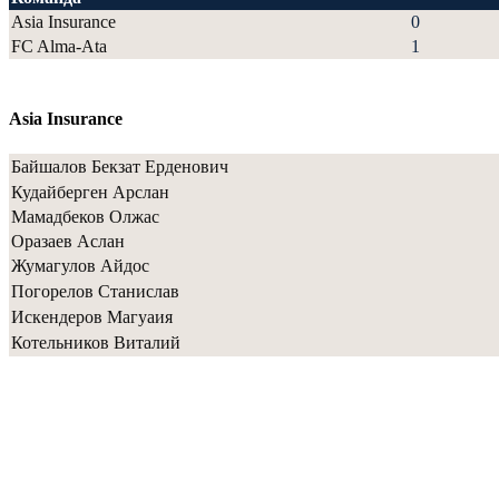
Asia Insurance
0
FC Alma-Ata
1
Asia Insurance
Байшалов Бекзат Ерденович
Кудайберген Арслан
Мамадбеков Олжас
Оразаев Аслан
Жумагулов Айдос
Погорелов Станислав
Искендеров Магуаия
Котельников Виталий