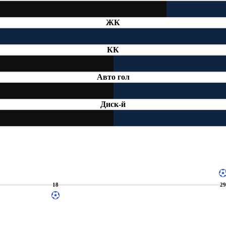
ЖК
КК
Авто гол
Диск-й
18
2