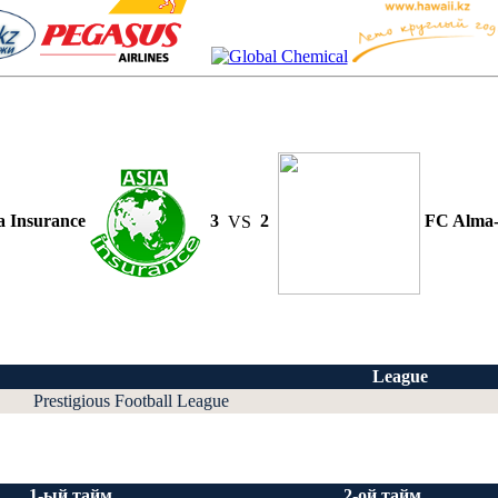
a Insurance
3
VS
2
FC Alma
League
Prestigious Football League
1-ый тайм
2-ой тайм