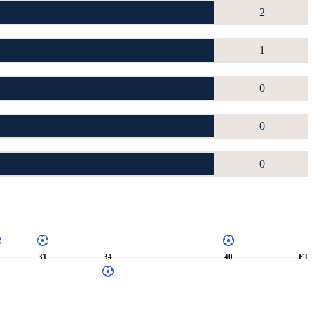
2
1
0
0
0
9
31
34
40
FT