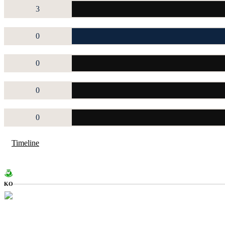
3
0
0
0
0
Timeline
KO