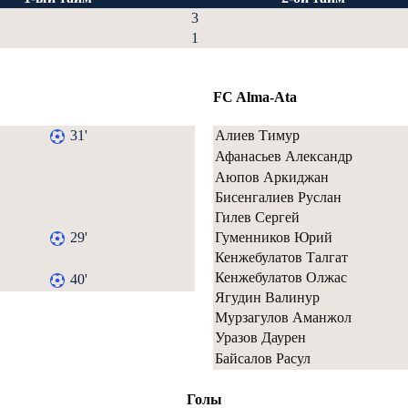
3
1
FC Alma-Ata
31'
Алиев Тимур
Афанасьев Александр
Аюпов Аркиджан
Бисенгалиев Руслан
Гилев Сергей
29'
Гуменников Юрий
Кенжебулатов Талгат
Кенжебулатов Олжас
40'
Ягудин Валинур
Мурзагулов Аманжол
Уразов Даурен
Байсалов Расул
Голы