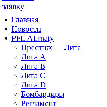
Главная
Новости
PFL ALmaty
Престиж — Лига
Лига А
Лига В
Лига С
Лига D
Бомбардиры
Регламент