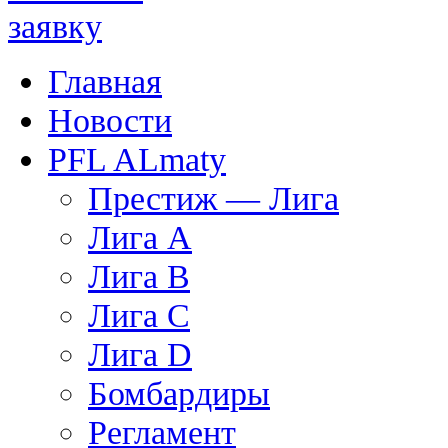
Главная
Новости
PFL ALmaty
Престиж — Лига
Лига А
Лига В
Лига С
Лига D
Бомбардиры
Регламент