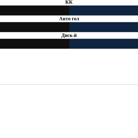
КК
Авто гол
Диск-й