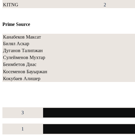
KITNG
2
Prime Source
Канабеков Максат
Билял Аскар
Дуганов Талипжан
Сулейменов Мухтар
Беимбетов Диас
Косеменов Бауыржан
Кокубаев Алишер
3
1