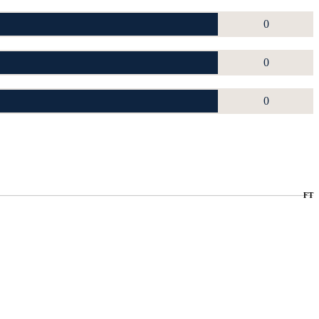
0
0
0
FT