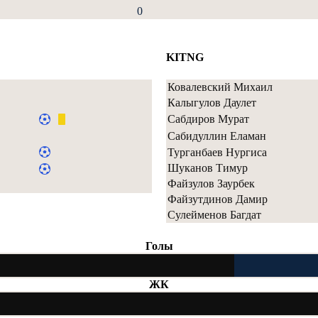
0
KITNG
Ковалевский Михаил
Калыгулов Даулет
Сабдиров Мурат
Сабидуллин Еламан
Турганбаев Нургиса
Шуканов Тимур
Файзулов Заурбек
Файзутдинов Дамир
Сулейменов Багдат
Голы
ЖК