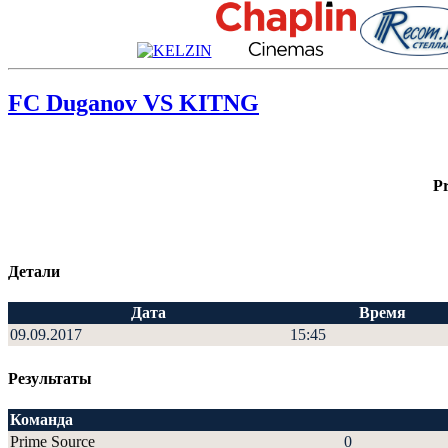
FC Duganov VS KITNG
P
Детали
Дата
Время
09.09.2017
15:45
Результаты
Команда
Prime Source
0