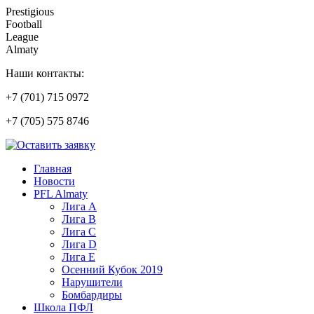
Prestigious
Football
League
Almaty
Наши контакты:
+7 (701) 715 0972
+7 (705) 575 8746
Главная
Новости
PFL Almaty
Лига A
Лига В
Лига С
Лига D
Лига Е
Осенний Кубок 2019
Нарушители
Бомбардиры
Школа ПФЛ