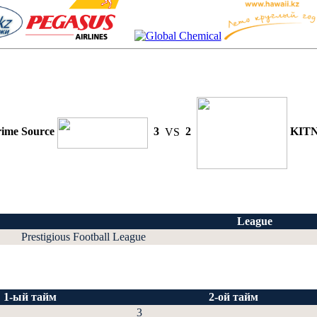
rime Source
3
VS
2
KIT
League
Prestigious Football League
1-ый тайм
2-ой тайм
3