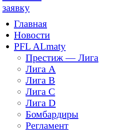
Главная
Новости
PFL ALmaty
Престиж — Лига
Лига А
Лига В
Лига С
Лига D
Бомбардиры
Регламент