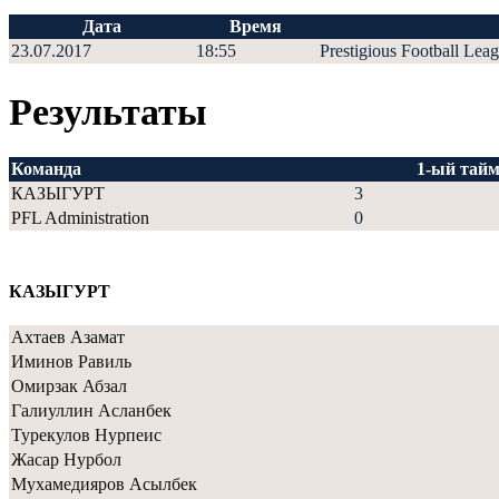
Дата
Время
23.07.2017
18:55
Prestigious Football Lea
Результаты
Команда
1-ый тай
КАЗЫГУРТ
3
PFL Administration
0
КАЗЫГУРТ
Ахтаев Азамат
Иминов Равиль
Омирзак Абзал
Галиуллин Асланбек
Турекулов Нурпеис
Жасар Нурбол
Мухамедияров Асылбек