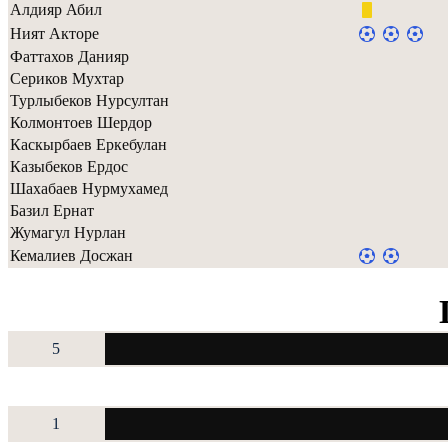
Алдияр Абил
Ният Акторе
Фаттахов Данияр
Сериков Мухтар
Турлыбеков Нурсултан
Колмонтоев Шердор
Каскырбаев Еркебулан
Казыбеков Ердос
Шахабаев Нурмухамед
Базил Ернат
Жумагул Нурлан
Кемалиев Досжан
5
1