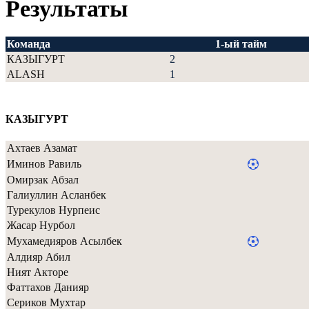
Результаты
Команда
1-ый тайм
КАЗЫГУРТ
2
ALASH
1
КАЗЫГУРТ
Ахтаев Азамат
Иминов Равиль
Омирзак Абзал
Галиуллин Асланбек
Турекулов Нурпеис
Жасар Нурбол
Мухамедияров Асылбек
Алдияр Абил
Ният Акторе
Фаттахов Данияр
Сериков Мухтар